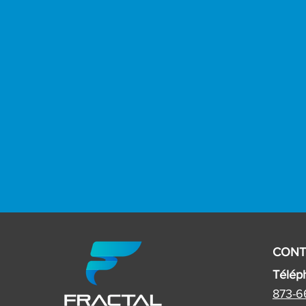
CONT
Télép
873-6