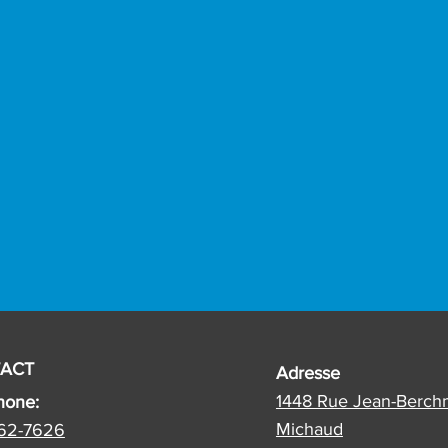
ACT
Adresse
1448 Rue Jean-Berch
hone:
Michaud
62-7626