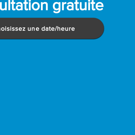
ltation gratuite
oisissez une date/heure