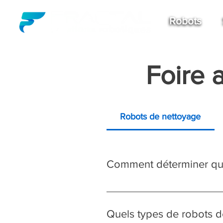
Robots
Foire 
Robots de nettoyage
Notre processus de sélection é
etc.) Superficie totale à net
Quels types de robots 
opérationnelles Nous offrons 