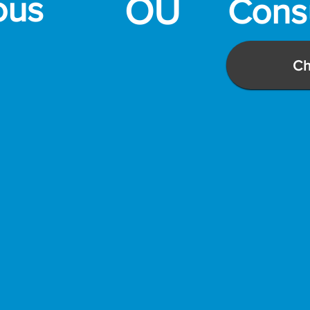
ous
OU
Consu
Ch