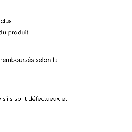
nclus
 du produit
 remboursés selon la
s'ils sont défectueux et