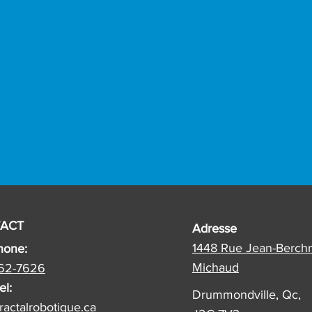
ACT
Adresse
1448 Rue Jean-Berch
hone:
Michaud
62-7626
el:
Drummondville, Qc,
ractalrobotique.ca