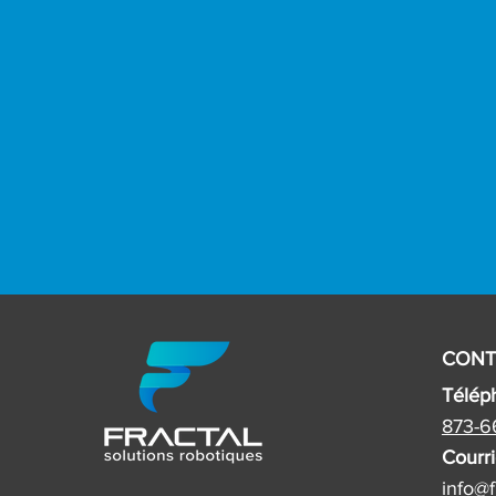
CONT
Télép
873-6
Courri
info@f