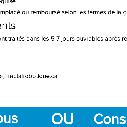
equise
remplacé ou remboursé selon les termes de la g
nts
 traités dans les 5-7 jours ouvrables après ré
o@fractalrobotique.ca
ous
OU
Consu