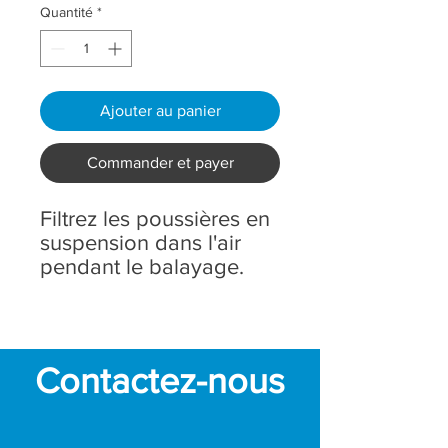
Quantité
*
Ajouter au panier
Commander et payer
Filtrez les poussières en
suspension dans l'air
pendant le balayage.
Dans les zones très
poussiéreuses, il est
conseillé de procéder
fréquemment au
Contactez-nous
grattage manuel ou au
démontage pour le
nettoyage, et de