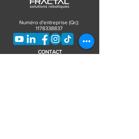
Numéro d'entreprise (Qc):
1178338837
CONTACT
Téléphone:
873-662-7626
Courriel:
info@fractalrobotique.ca
Heures d'ouverture
Lun - Ven: 8 am - 5 pm
​​Sam - Dim: Fermé