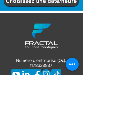
Choisissez une date/heure
Numéro d'entreprise (Qc):
1178338837
CONTACT
Téléphone:
873-662-7626
Courriel:
info@fractalrobotique.ca